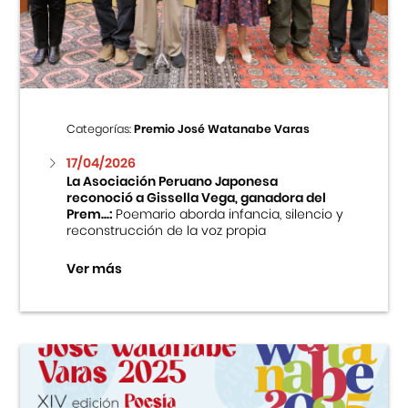
Centro Cultural Peruano Japonés
Cursos
Museo de la Inmigración Japonesa
Categorías:
Premio José Watanabe Varas
Fondo Editorial
17/04/2026
La Asociación Peruano Japonesa
reconoció a Gissella Vega, ganadora del
Teatro Peruano Japonés
Prem...:
Poemario aborda infancia, silencio y
reconstrucción de la voz propia
Ver más