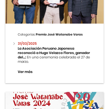
Centro Cultural Peruano Japonés
Cursos
Museo de la Inmigración Japonesa
Categorías:
Premio José Watanabe Varas
Fondo Editorial
31/03/2025
La Asociación Peruano Japonesa
reconoció a Hugo Velazco Flores, ganador
Teatro Peruano Japonés
del...:
En una ceremonia celebrada el 27 de
marzo.
Ver más