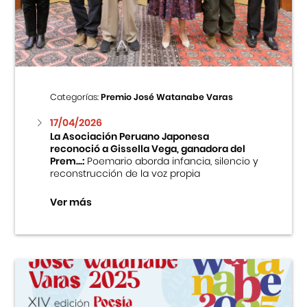
Centro Cultural Peruano Japonés
Cursos
Museo de la Inmigración Japonesa
Categorías:
Premio José Watanabe Varas
Fondo Editorial
17/04/2026
La Asociación Peruano Japonesa
reconoció a Gissella Vega, ganadora del
Teatro Peruano Japonés
Prem...:
Poemario aborda infancia, silencio y
reconstrucción de la voz propia
Ver más