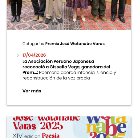
Centro Cultural Peruano Japonés
Cursos
Museo de la Inmigración Japonesa
Categorías:
Premio José Watanabe Varas
Fondo Editorial
17/04/2026
La Asociación Peruano Japonesa
reconoció a Gissella Vega, ganadora del
Teatro Peruano Japonés
Prem...:
Poemario aborda infancia, silencio y
reconstrucción de la voz propia
Ver más