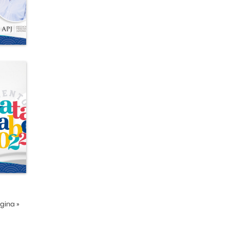
ágina
»