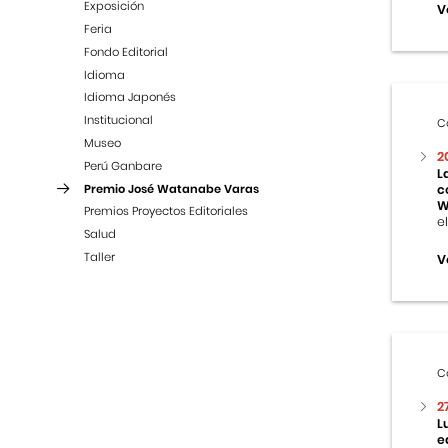
Exposición
V
Feria
Fondo Editorial
Idioma
Idioma Japonés
Institucional
C
Museo
2
Perú Ganbare
L
Premio José Watanabe Varas
c
W
Premios Proyectos Editoriales
e
Salud
Taller
V
C
2
L
e