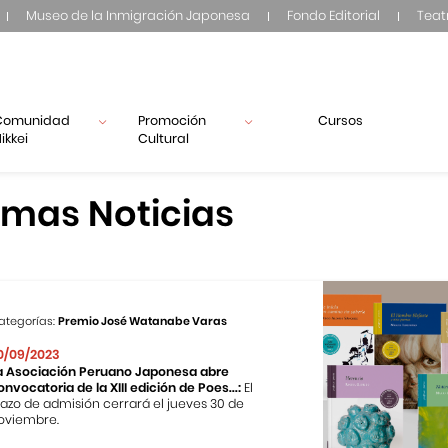
Museo de la Inmigración Japonesa
Fondo Editorial
Teat
Comunidad
Promoción
Cursos
ikkei
Cultural
imas Noticias
ategorías:
Premio José Watanabe Varas
0/09/2023
a Asociación Peruano Japonesa abre
onvocatoria de la XIII edición de Poes...:
El
lazo de admisión cerrará el jueves 30 de
oviembre.