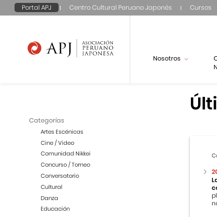
Portal APJ
Centro Cultural Peruano Japonés
Cursos
Nosotros
N
Últ
Categorías
Artes Escénicas
Cine / Video
Comunidad Nikkei
C
Concurso / Torneo
2
Conversatorio
L
Cultural
c
p
Danza
n
Educación