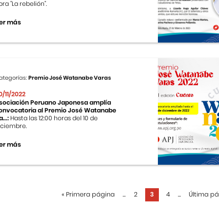
bra "La rebelión".
er más
ategorías:
Premio José Watanabe Varas
0/11/2022
sociación Peruano Japonesa amplía
onvocatoria al Premio José Watanabe
...:
Hasta las 12:00 horas del 10 de
iciembre.
er más
«
Primera página
...
2
3
4
...
Última p