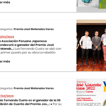
er más
ategorías:
Premio José Watanabe Varas
0/03/2023
a Asociación Peruano Japonesa
ondecoró a ganador del Premio José
atanab...:
Luis Fernando Cueto se alzó con
l primer puesto por su obra La rebelión.
er más
ategorías:
Premio José Watanabe Varas
7/02/2023
uis Fernando Cueto es el ganador de la XII
dición de Cuento del Premio Jos...:
● Por su