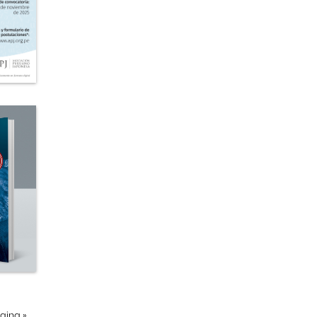
ágina
»