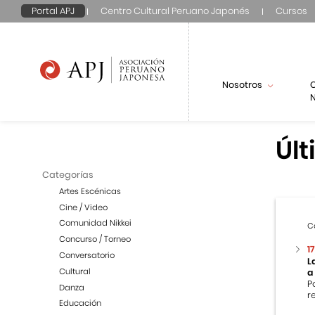
Portal APJ
Centro Cultural Peruano Japonés
Cursos
Nosotros
N
Últ
Categorías
Artes Escénicas
Cine / Video
Comunidad Nikkei
C
Concurso / Torneo
1
Conversatorio
L
Cultural
a
P
Danza
r
Educación