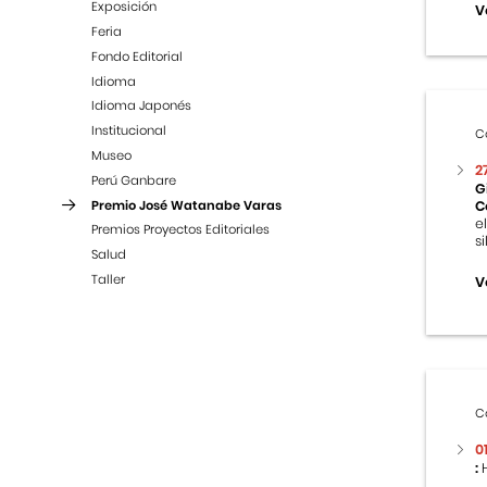
Exposición
V
Feria
Fondo Editorial
Idioma
Idioma Japonés
Institucional
C
Museo
2
Perú Ganbare
G
Premio José Watanabe Varas
C
e
Premios Proyectos Editoriales
s
Salud
Taller
V
C
0
:
H