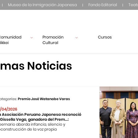
Museo de la Inmigración Japonesa
Fondo Editorial
Teat
Comunidad
Promoción
Cursos
ikkei
Cultural
imas Noticias
ategorías:
Premio José Watanabe Varas
7/04/2026
a Asociación Peruano Japonesa reconoció
 Gissella Vega, ganadora del Prem...:
oemario aborda infancia, silencio y
econstrucción de la voz propia