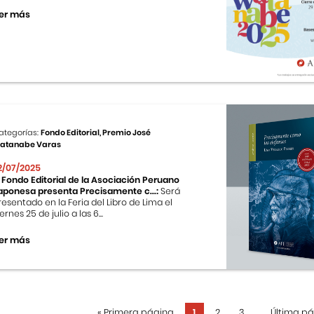
er más
ategorías:
Fondo Editorial, Premio José
atanabe Varas
2/07/2025
l Fondo Editorial de la Asociación Peruano
aponesa presenta Precisamente c...:
Será
resentado en la Feria del Libro de Lima el
ernes 25 de julio a las 6...
er más
«
Primera página
1
2
3
...
Última p