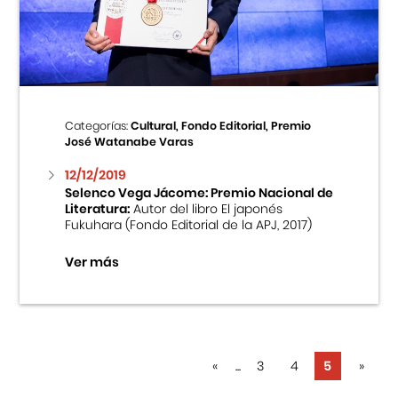
Centro Cultural Peruano Japonés
Cursos
Museo de la Inmigración Japonesa
Categorías:
Cultural, Fondo Editorial, Premio
José Watanabe Varas
Fondo Editorial
12/12/2019
Selenco Vega Jácome: Premio Nacional de
Teatro Peruano Japonés
Literatura:
Autor del libro El japonés
Fukuhara (Fondo Editorial de la APJ, 2017)
Ver más
«
...
3
4
5
»