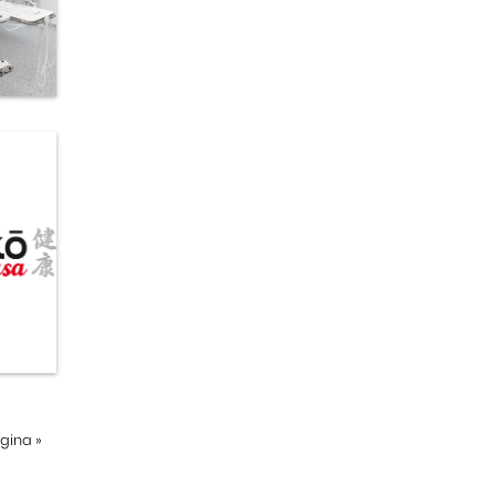
ágina
»