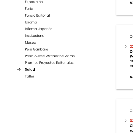
Exposición
V
Feria
Fondo Editorial
Idioma
Idioma Japonés
Institucional
C
Museo
2
Perú Ganbare
C
Premio José Watanabe Varas
P
a
Premios Proyectos Editoriales
p
Salud
Taller
V
C
0
C
r