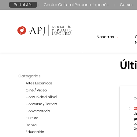
Portal APJ
Centro Cultural Peruano Japonés
Cursos
Nosotros
N
Últ
Categorías
Artes Escénicas
Cine / Video
Comunidad Nikkei
C
Concurso / Torneo
2
Conversatorio
J
Cultural
p
L
Danza
a
Educación