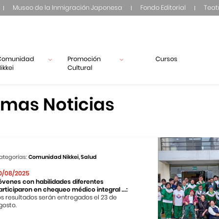
Museo de la Inmigración Japonesa
Fondo Editorial
Teat
Comunidad
Promoción
Cursos
ikkei
Cultural
imas Noticias
ategorías:
Comunidad Nikkei, Salud
0/08/2025
óvenes con habilidades diferentes
articiparon en chequeo médico integral ...:
os resultados serán entregados el 23 de
gosto.