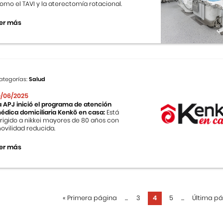
omo el TAVI y la aterectomía rotacional.
er más
ategorías:
Salud
0/06/2025
a APJ inició el programa de atención
édica domiciliaria Kenkō en casa:
Está
irigido a nikkei mayores de 80 años con
ovilidad reducida.
er más
«
Primera página
...
3
4
5
...
Última p