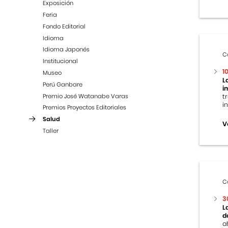
Exposición
Feria
Fondo Editorial
Idioma
Idioma Japonés
C
Institucional
1
Museo
L
Perú Ganbare
i
Premio José Watanabe Varas
t
i
Premios Proyectos Editoriales
Salud
V
Taller
C
3
L
d
a