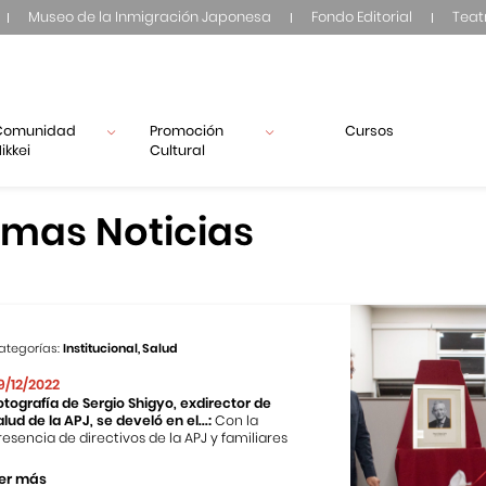
Museo de la Inmigración Japonesa
Fondo Editorial
Teat
Comunidad
Promoción
Cursos
ikkei
Cultural
imas Noticias
ategorías:
Institucional, Salud
9/12/2022
otografía de Sergio Shigyo, exdirector de
alud de la APJ, se develó en el...:
Con la
resencia de directivos de la APJ y familiares
er más