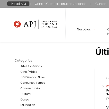
Portal APJ
Centro Cultural Peruano Japonés
Cursos
Nosotros
N
Últ
Categorías
Artes Escénicas
Cine / Video
Comunidad Nikkei
C
Concurso / Torneo
0
Conversatorio
F
Cultural
S
p
Danza
Educación
V