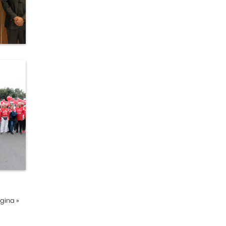
ágina
»