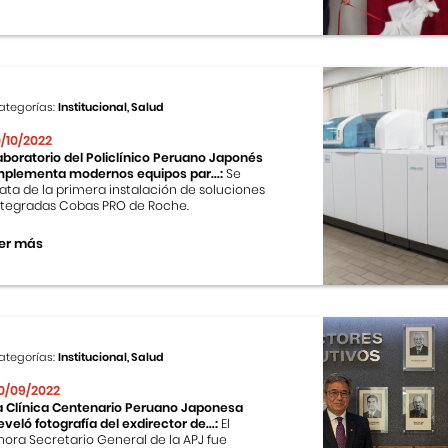
ategorías:
Institucional, Salud
0/10/2022
aboratorio del Policlínico Peruano Japonés
mplementa modernos equipos par...:
Se
rata de la primera instalación de soluciones
ntegradas Cobas PRO de Roche.
er más
ategorías:
Institucional, Salud
0/09/2022
a Clínica Centenario Peruano Japonesa
eveló fotografía del exdirector de...:
El
hora Secretario General de la APJ fue