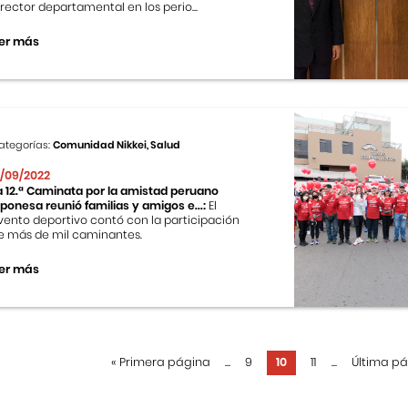
irector departamental en los perio...
er más
ategorías:
Comunidad Nikkei, Salud
1/09/2022
a 12.ª Caminata por la amistad peruano
aponesa reunió familias y amigos e...:
El
vento deportivo contó con la participación
e más de mil caminantes.
er más
«
Primera página
...
9
10
11
...
Última p