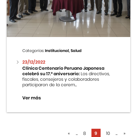
Categorías:
Institucional, Salud
23/12/2022
Clínica Centenario Peruano Japonesa
celebró su 17.° aniversario:
Los directivos,
fiscales, consejeros y colaboradores
participaron de la cerem...
Ver más
«
...
8
9
10
...
»