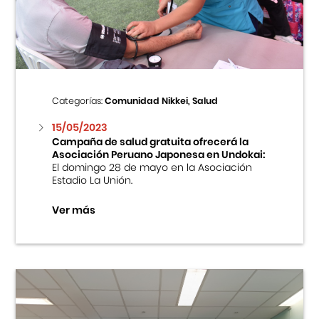
Centro Cultural Peruano Japonés
Cursos
Museo de la Inmigración Japonesa
Categorías:
Comunidad Nikkei, Salud
Fondo Editorial
15/05/2023
Campaña de salud gratuita ofrecerá la
Asociación Peruano Japonesa en Undokai:
Teatro Peruano Japonés
El domingo 28 de mayo en la Asociación
Estadio La Unión.
Ver más