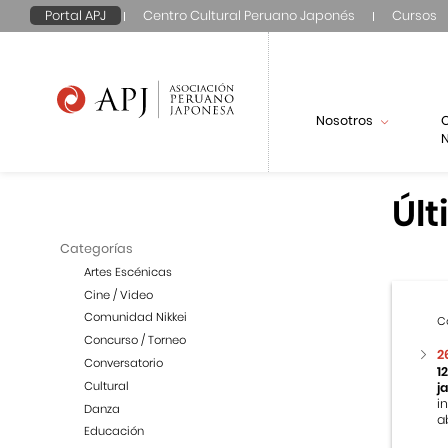
Portal APJ
Centro Cultural Peruano Japonés
Cursos
Nosotros
N
Últ
Categorías
Artes Escénicas
Cine / Video
Comunidad Nikkei
C
Concurso / Torneo
2
Conversatorio
1
Cultural
j
i
Danza
a
Educación