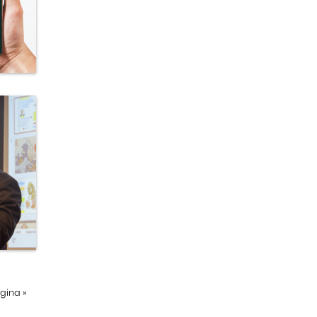
ágina
»