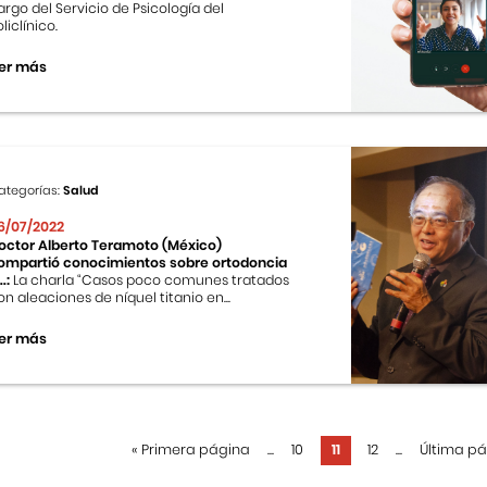
argo del Servicio de Psicología del
liclínico.
er más
ategorías:
Salud
6/07/2022
octor Alberto Teramoto (México)
ompartió conocimientos sobre ortodoncia
..:
La charla “Casos poco comunes tratados
on aleaciones de níquel titanio en...
er más
«
Primera página
...
10
11
12
...
Última p