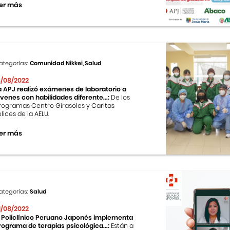
er más
ategorías:
Comunidad Nikkei, Salud
8/08/2022
a APJ realizó exámenes de laboratorio a
óvenes con habilidades diferente...:
De los
rogramas Centro Girasoles y Caritas
elices de la AELU.
er más
ategorías:
Salud
1/08/2022
l Policlínico Peruano Japonés implementa
rograma de terapias psicológica...:
Están a