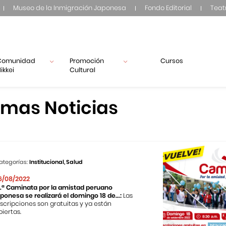
Museo de la Inmigración Japonesa
Fondo Editorial
Teat
Comunidad
Promoción
Cursos
ikkei
Cultural
imas Noticias
ategorías:
Institucional, Salud
6/08/2022
2.ª Caminata por la amistad peruano
aponesa se realizará el domingo 18 de...:
Las
nscripciones son gratuitas y ya están
biertas.