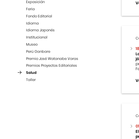
Exposición
V
Feria
Fondo Editorial
Idioma
Idioma Japonés
Institucional
C
Museo
1
Perú Ganbare
L
Premio José Watanabe Varas
j
p
Premios Proyectos Editoriales
F
Salud
Taller
V
C
0
E
p