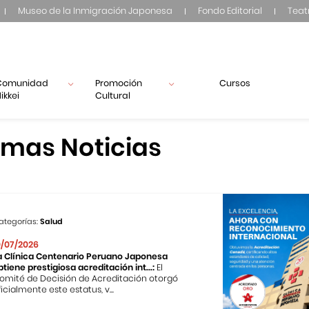
Museo de la Inmigración Japonesa
Fondo Editorial
Teat
Comunidad
Promoción
Cursos
ikkei
Cultural
imas Noticias
ategorías:
Salud
0/07/2026
a Clínica Centenario Peruano Japonesa
btiene prestigiosa acreditación int...:
El
omité de Decisión de Acreditación otorgó
ficialmente este estatus, v...