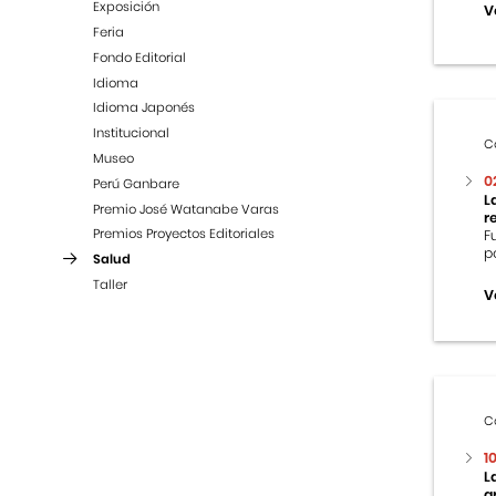
Exposición
V
Feria
Fondo Editorial
Idioma
Idioma Japonés
Institucional
C
Museo
0
Perú Ganbare
L
Premio José Watanabe Varas
r
Premios Proyectos Editoriales
F
p
Salud
Taller
V
C
1
L
g