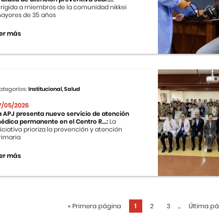
irigida a miembros de la comunidad nikkei
ayores de 35 años
er más
ategorías:
Institucional, Salud
7/05/2026
a APJ presenta nuevo servicio de atención
édica permanente en el Centro R...:
La
niciativa prioriza la prevención y atención
rimaria
er más
«
Primera página
1
2
3
...
Última p