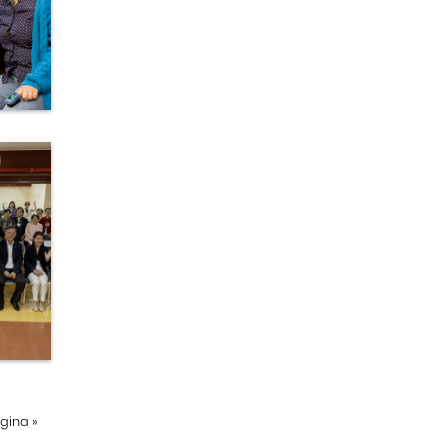
ágina
»