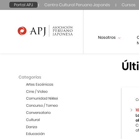
Portal APJ
Centro Cultural Peruano Japonés
Cursos
Nosotros
N
Últ
Categorías
Artes Escénicas
Cine / Video
Comunidad Nikkei
C
Concurso / Torneo
1
Conversatorio
L
Cultural
o
C
Danza
o
Educación