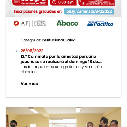
Centro Cultural Peruano Japonés
Cursos
Museo de la Inmigración Japonesa
Categorías:
Institucional, Salud
Fondo Editorial
26/08/2022
12.ª Caminata por la amistad peruano
japonesa se realizará el domingo 18 de...:
Teatro Peruano Japonés
Las inscripciones son gratuitas y ya están
abiertas.
Ver más