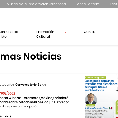
Museo de la Inmigración Japonesa
Fondo Editorial
Teat
Comunidad
Promoción
Cursos
ikkei
Cultural
imas Noticias
ategorías:
Conversatorio, Salud
7/06/2022
octor Alberto Teramoto (México) brindará
harla sobre ortodoncia el 4 de j...:
El ingreso
s libre previa inscripción.
er más