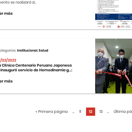
vento se realizará d...
er más
ategorías:
Institucional, Salud
8/02/2022
a Clínica Centenario Peruano Japonesa
einauguró servicio de Hemodinamia g...:
er más
«
Primera página
...
11
12
13
...
Última p