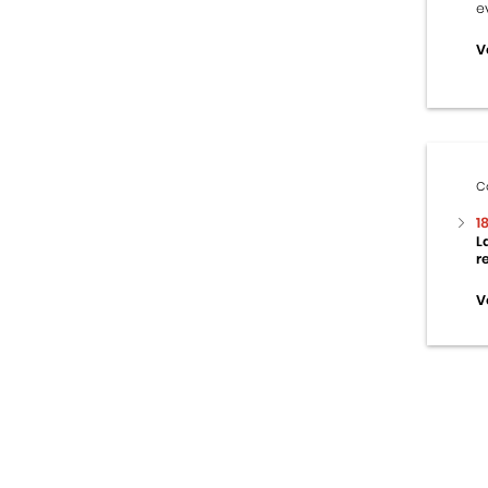
e
V
C
1
L
r
V