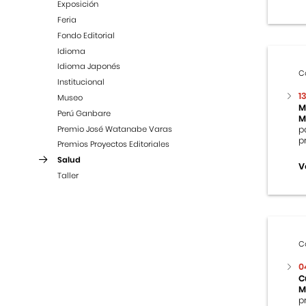
Exposición
Feria
Fondo Editorial
Idioma
Idioma Japonés
C
Institucional
1
Museo
M
Perú Ganbare
M
Premio José Watanabe Varas
p
p
Premios Proyectos Editoriales
Salud
V
Taller
C
0
C
M
p