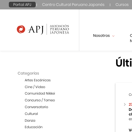
Portal APJ
Centro Cultural Peruano Japonés
Cursos
Nosotros
N
Últ
Categorías
Artes Escénicas
Cine / Video
Comunidad Nikkei
C
Concurso / Torneo
2
Conversatorio
D
Cultural
c
e
Danza
Educación
V