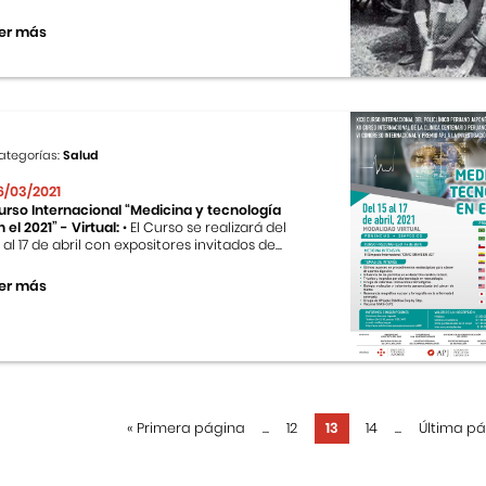
er más
ategorías:
Salud
6/03/2021
urso Internacional “Medicina y tecnología
n el 2021” - Virtual:
• El Curso se realizará del
5 al 17 de abril con expositores invitados de...
er más
«
Primera página
...
12
13
14
...
Última p