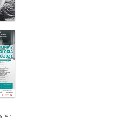
ágina
»