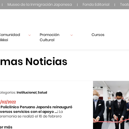
Museo de la Inmigración Japonesa
Fondo Editorial
Teat
Comunidad
Promoción
Cursos
ikkei
Cultural
imas Noticias
ategorías:
Institucional, Salud
8/02/2022
l Policlínico Peruano Japonés reinauguró
iversos servicios con el apoyo ...:
La
eremonia se realizó el 16 de febrero
er más