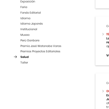
Exposición
Feria
Fondo Editorial
Idioma
Idioma Japonés
C
Institucional
1
Museo
L
Perú Ganbare
r
Premio José Watanabe Varas
a
Premios Proyectos Editoriales
V
Salud
Taller
C
0
E
J
o
t