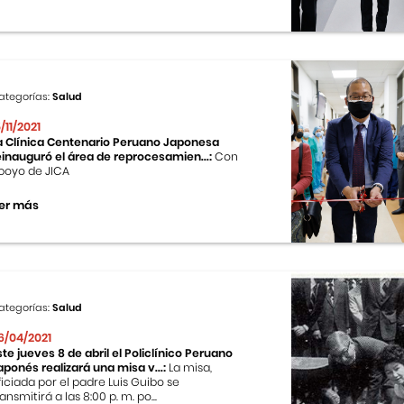
ategorías:
Salud
5/11/2021
a Clínica Centenario Peruano Japonesa
einauguró el área de reprocesamien...:
Con
poyo de JICA
er más
ategorías:
Salud
6/04/2021
ste jueves 8 de abril el Policlínico Peruano
aponés realizará una misa v...:
La misa,
ficiada por el padre Luis Guibo se
ransmitirá a las 8:00 p. m. po...