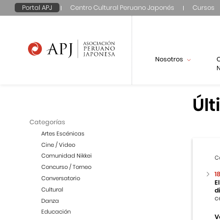
Portal APJ
Centro Cultural Peruano Japonés
Cursos
Nosotros
N
Últ
Categorías
Artes Escénicas
Cine / Video
Comunidad Nikkei
C
Concurso / Torneo
1
Conversatorio
E
Cultural
d
c
Danza
Educación
V