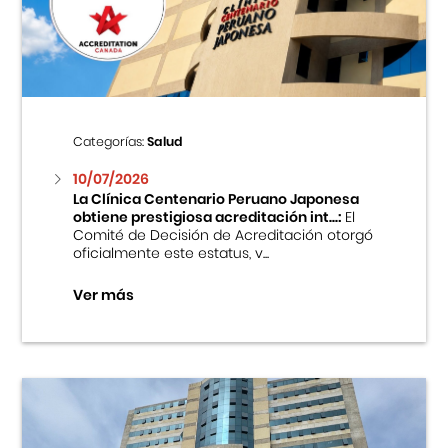
Centro Cultural Peruano Japonés
Cursos
Museo de la Inmigración Japonesa
Categorías:
Salud
Fondo Editorial
10/07/2026
La Clínica Centenario Peruano Japonesa
obtiene prestigiosa acreditación int...:
El
Teatro Peruano Japonés
Comité de Decisión de Acreditación otorgó
oficialmente este estatus, v...
Ver más