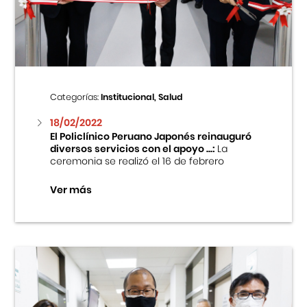
Centro Cultural Peruano Japonés
Cursos
Museo de la Inmigración Japonesa
Categorías:
Institucional, Salud
Fondo Editorial
18/02/2022
El Policlínico Peruano Japonés reinauguró
diversos servicios con el apoyo ...:
La
Teatro Peruano Japonés
ceremonia se realizó el 16 de febrero
Ver más