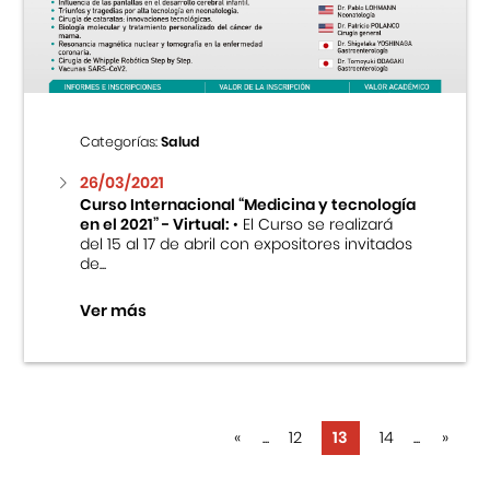
Categorías:
Salud
26/03/2021
Curso Internacional “Medicina y tecnología
en el 2021” - Virtual:
• El Curso se realizará
del 15 al 17 de abril con expositores invitados
de...
Ver más
«
...
12
13
14
...
»