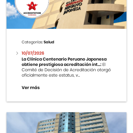
Centro Cultural Peruano Japonés
Cursos
Museo de la Inmigración Japonesa
Categorías:
Salud
Fondo Editorial
10/07/2026
La Clínica Centenario Peruano Japonesa
obtiene prestigiosa acreditación int...:
El
Teatro Peruano Japonés
Comité de Decisión de Acreditación otorgó
oficialmente este estatus, v...
Ver más