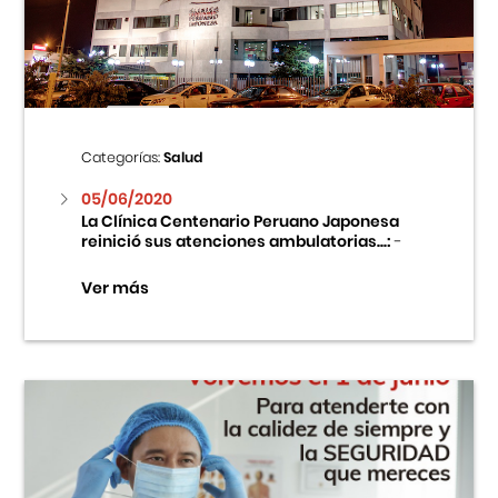
Centro Cultural Peruano Japonés
Cursos
Museo de la Inmigración Japonesa
Categorías:
Salud
Fondo Editorial
05/06/2020
La Clínica Centenario Peruano Japonesa
reinició sus atenciones ambulatorias...:
-
Teatro Peruano Japonés
Ver más