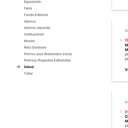
Exposición
Feria
Fondo Editorial
Idioma
Idioma Japonés
C
Institucional
1
Museo
M
Perú Ganbare
M
Premio José Watanabe Varas
p
p
Premios Proyectos Editoriales
Salud
V
Taller
C
0
C
M
p