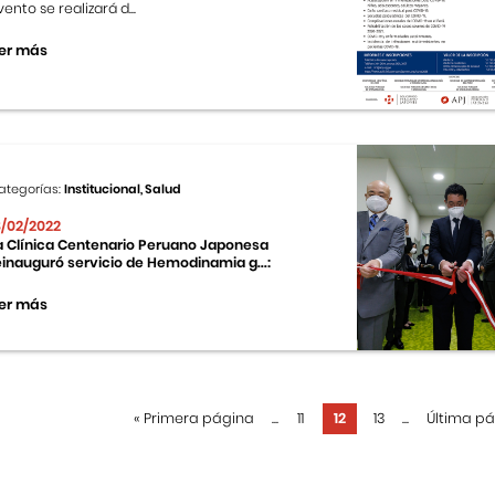
vento se realizará d...
er más
ategorías:
Institucional, Salud
8/02/2022
a Clínica Centenario Peruano Japonesa
einauguró servicio de Hemodinamia g...:
er más
«
Primera página
...
11
12
13
...
Última p