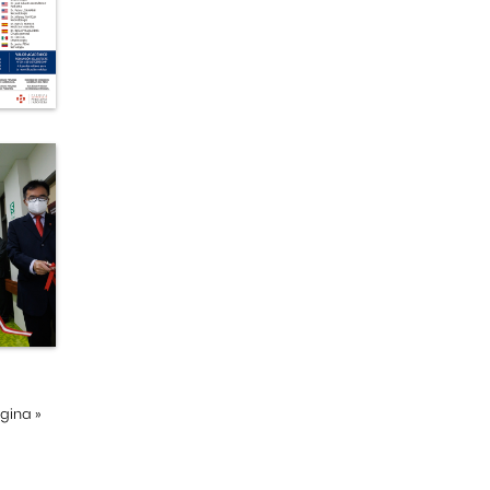
ágina
»