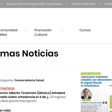
Museo de la Inmigración Japonesa
Fondo Editorial
Teat
Comunidad
Promoción
Cursos
ikkei
Cultural
imas Noticias
ategorías:
Conversatorio, Salud
7/06/2022
octor Alberto Teramoto (México) brindará
harla sobre ortodoncia el 4 de j...:
El ingreso
s libre previa inscripción.
er más