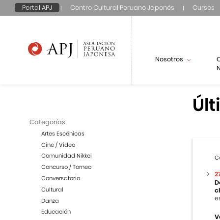
Portal APJ
Centro Cultural Peruano Japonés
Cursos
Nosotros
N
Últ
Categorías
Artes Escénicas
Cine / Video
Comunidad Nikkei
C
Concurso / Torneo
2
Conversatorio
D
Cultural
c
e
Danza
Educación
V