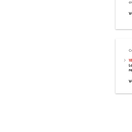
e
V
C
1
L
r
V