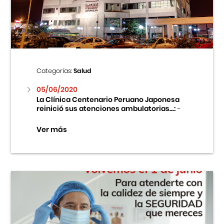
Centro Cultural Peruano Japonés
Cursos
Museo de la Inmigración Japonesa
Categorías:
Salud
Fondo Editorial
05/06/2020
La Clínica Centenario Peruano Japonesa
reinició sus atenciones ambulatorias...:
-
Teatro Peruano Japonés
Ver más