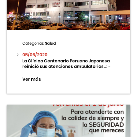
Centro Cultural Peruano Japonés
Cursos
Museo de la Inmigración Japonesa
Categorías:
Salud
Fondo Editorial
05/06/2020
La Clínica Centenario Peruano Japonesa
reinició sus atenciones ambulatorias...:
-
Teatro Peruano Japonés
Ver más