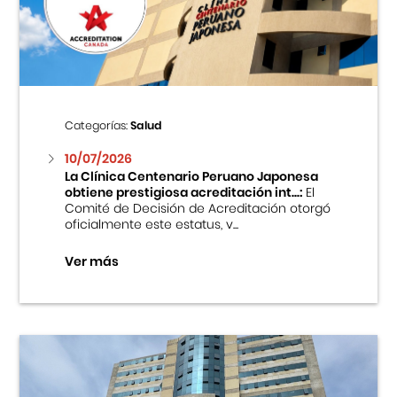
Centro Cultural Peruano Japonés
Cursos
Museo de la Inmigración Japonesa
Categorías:
Salud
Fondo Editorial
10/07/2026
La Clínica Centenario Peruano Japonesa
obtiene prestigiosa acreditación int...:
El
Teatro Peruano Japonés
Comité de Decisión de Acreditación otorgó
oficialmente este estatus, v...
Ver más