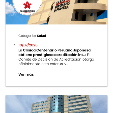
Centro Cultural Peruano Japonés
Cursos
Museo de la Inmigración Japonesa
Categorías:
Salud
Fondo Editorial
10/07/2026
La Clínica Centenario Peruano Japonesa
obtiene prestigiosa acreditación int...:
El
Teatro Peruano Japonés
Comité de Decisión de Acreditación otorgó
oficialmente este estatus, v...
Ver más