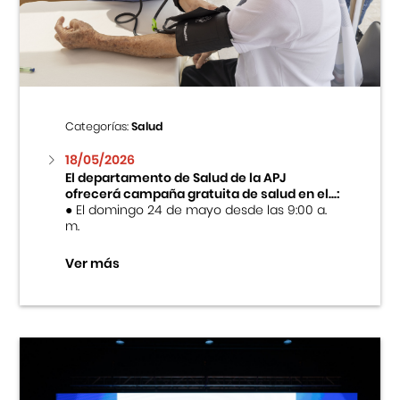
Centro Cultural Peruano Japonés
Cursos
Museo de la Inmigración Japonesa
Categorías:
Salud
Fondo Editorial
18/05/2026
El departamento de Salud de la APJ
ofrecerá campaña gratuita de salud en el...:
Teatro Peruano Japonés
● El domingo 24 de mayo desde las 9:00 a.
m.
Ver más