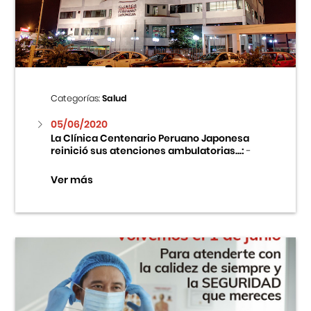
Centro Cultural Peruano Japonés
Cursos
Museo de la Inmigración Japonesa
Categorías:
Salud
Fondo Editorial
05/06/2020
La Clínica Centenario Peruano Japonesa
reinició sus atenciones ambulatorias...:
-
Teatro Peruano Japonés
Ver más