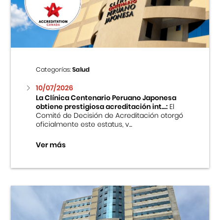
Centro Cultural Peruano Japonés
Cursos
Museo de la Inmigración Japonesa
Categorías:
Salud
Fondo Editorial
10/07/2026
La Clínica Centenario Peruano Japonesa
obtiene prestigiosa acreditación int...:
El
Teatro Peruano Japonés
Comité de Decisión de Acreditación otorgó
oficialmente este estatus, v...
Ver más