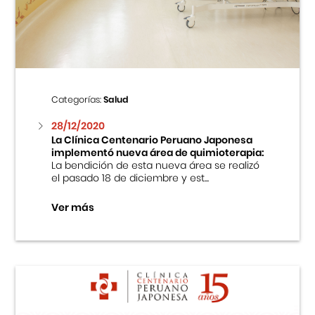
Centro Cultural Peruano Japonés
Cursos
Museo de la Inmigración Japonesa
Categorías:
Salud
Fondo Editorial
28/12/2020
La Clínica Centenario Peruano Japonesa
implementó nueva área de quimioterapia:
Teatro Peruano Japonés
La bendición de esta nueva área se realizó
el pasado 18 de diciembre y est...
Ver más