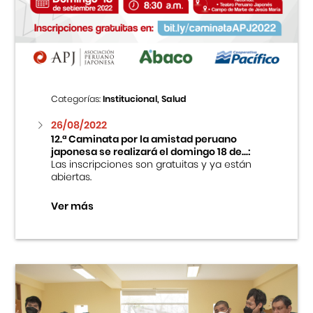
Centro Cultural Peruano Japonés
Cursos
Museo de la Inmigración Japonesa
Categorías:
Institucional, Salud
Fondo Editorial
26/08/2022
12.ª Caminata por la amistad peruano
japonesa se realizará el domingo 18 de...:
Teatro Peruano Japonés
Las inscripciones son gratuitas y ya están
abiertas.
Ver más