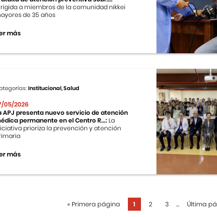
irigida a miembros de la comunidad nikkei
ayores de 35 años
er más
ategorías:
Institucional, Salud
7/05/2026
a APJ presenta nuevo servicio de atención
édica permanente en el Centro R...:
La
niciativa prioriza la prevención y atención
rimaria
er más
«
Primera página
1
2
3
...
Última p