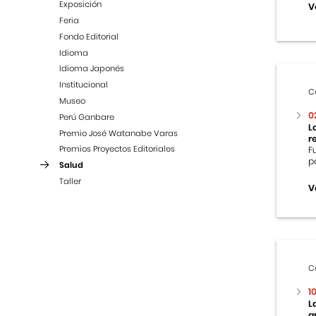
Exposición
V
Feria
Fondo Editorial
Idioma
Idioma Japonés
Institucional
C
Museo
0
Perú Ganbare
L
Premio José Watanabe Varas
r
Premios Proyectos Editoriales
F
p
Salud
Taller
V
C
1
L
g