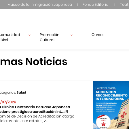
Museo de la Inmigración Japonesa
Fondo Editorial
Teat
Comunidad
Promoción
Cursos
ikkei
Cultural
imas Noticias
ategorías:
Salud
0/07/2026
a Clínica Centenario Peruano Japonesa
btiene prestigiosa acreditación int...:
El
omité de Decisión de Acreditación otorgó
ficialmente este estatus, v...