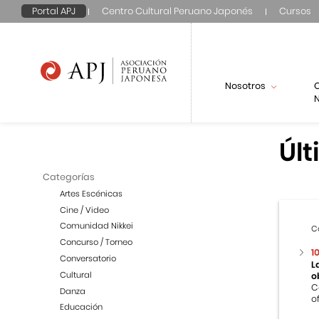
Portal APJ
Centro Cultural Peruano Japonés
Cursos
Nosotros
N
Últ
Categorías
Artes Escénicas
Cine / Video
Comunidad Nikkei
C
Concurso / Torneo
1
Conversatorio
L
Cultural
o
C
Danza
o
Educación