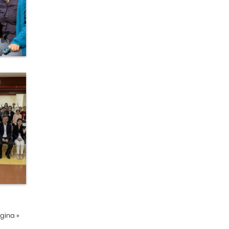
ágina
»