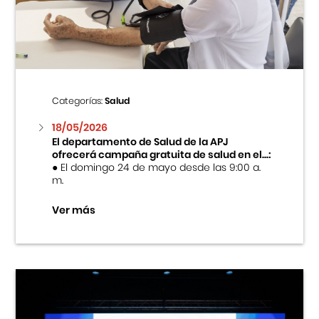
Centro Cultural Peruano Japonés
Cursos
Museo de la Inmigración Japonesa
Categorías:
Salud
Fondo Editorial
18/05/2026
El departamento de Salud de la APJ
ofrecerá campaña gratuita de salud en el...:
Teatro Peruano Japonés
● El domingo 24 de mayo desde las 9:00 a.
m.
Ver más