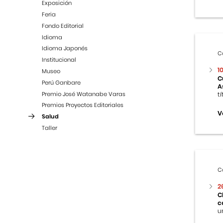
Exposición
Feria
Fondo Editorial
Idioma
Idioma Japonés
C
Institucional
1
Museo
C
Perú Ganbare
A
Premio José Watanabe Varas
t
Premios Proyectos Editoriales
V
Salud
Taller
C
2
C
c
u