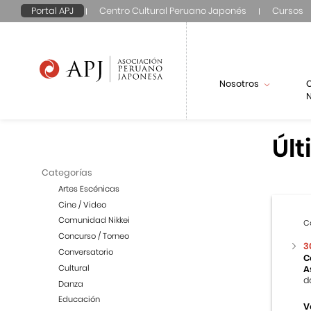
Portal APJ
Centro Cultural Peruano Japonés
Cursos
Nosotros
N
Últ
Categorías
Artes Escénicas
Cine / Video
Comunidad Nikkei
C
Concurso / Torneo
3
Conversatorio
C
Cultural
A
d
Danza
Educación
V