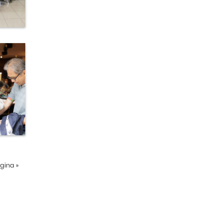
ágina
»