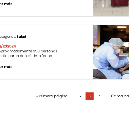
er más
ategorías:
Salud
2/12/2024
proximadamente 350 personas
articiparon de la última fecha.
er más
«
Primera página
...
5
6
7
...
Última p