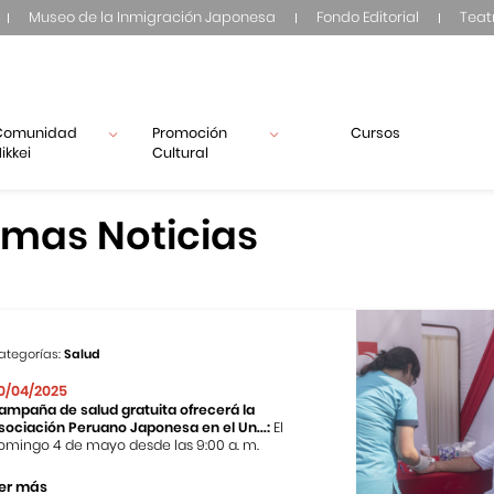
Museo de la Inmigración Japonesa
Fondo Editorial
Teat
Comunidad
Promoción
Cursos
ikkei
Cultural
imas Noticias
ategorías:
Salud
0/04/2025
ampaña de salud gratuita ofrecerá la
sociación Peruano Japonesa en el Un...:
El
omingo 4 de mayo desde las 9:00 a. m.
er más