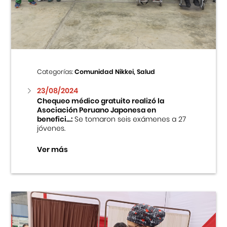
Centro Cultural Peruano Japonés
Cursos
Museo de la Inmigración Japonesa
Categorías:
Comunidad Nikkei, Salud
Fondo Editorial
23/08/2024
Chequeo médico gratuito realizó la
Asociación Peruano Japonesa en
Teatro Peruano Japonés
benefici...:
Se tomaron seis exámenes a 27
jóvenes.
Ver más