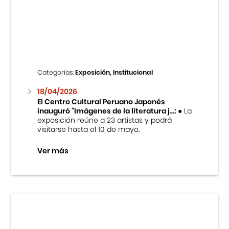
Cursos
Museo de la Inmigración Japonesa
Fondo Editorial
Categorías:
Exposición, Institucional
18/04/2026
Teatro Peruano Japonés
El Centro Cultural Peruano Japonés
inauguró “Imágenes de la literatura j...:
● La
exposición reúne a 23 artistas y podrá
visitarse hasta el 10 de mayo.
Ver más