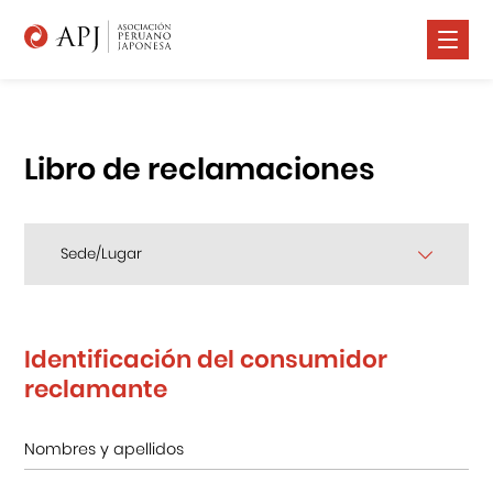
Nosotros
Comunidad Nikkei
Libro de reclamaciones
Promoción Cultural
Cursos
Sede/Lugar
Salud
Prensa
Identificación del consumidor
reclamante
Contáctanos
Portal APJ