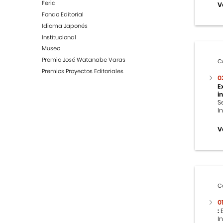
Feria
V
Fondo Editorial
Idioma Japonés
Institucional
Museo
Premio José Watanabe Varas
C
Premios Proyectos Editoriales
0
E
i
S
I
V
C
0
:
E
I