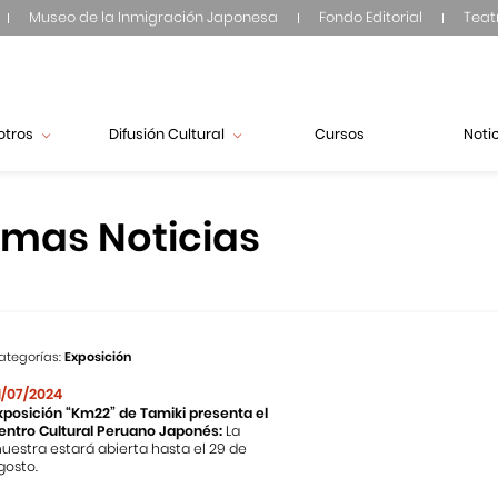
Museo de la Inmigración Japonesa
Fondo Editorial
Teat
otros
Difusión Cultural
Cursos
Noti
imas Noticias
ategorías:
Exposición
1/07/2024
xposición “Km22” de Tamiki presenta el
entro Cultural Peruano Japonés:
La
uestra estará abierta hasta el 29 de
gosto.