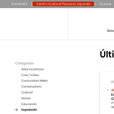
Portal APJ
Centro Cultural Peruano Japonés
Cursos
Nos
Últ
Categorías
Artes Escénicas
Cine / Video
Comunidad Nikkei
C
Conversatorio
3
Cultural
E
Danza
C
m
Educación
a
Exposición