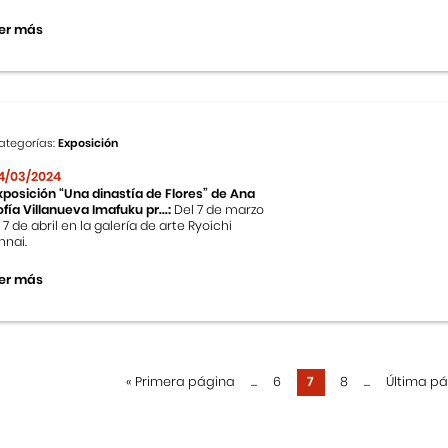
er más
ategorías:
Exposición
4/03/2024
xposición “Una dinastía de Flores” de Ana
ofía Villanueva Imafuku pr...:
Del 7 de marzo
l 7 de abril en la galería de arte Ryoichi
nnai.
er más
«
Primera página
...
6
7
8
...
Última p