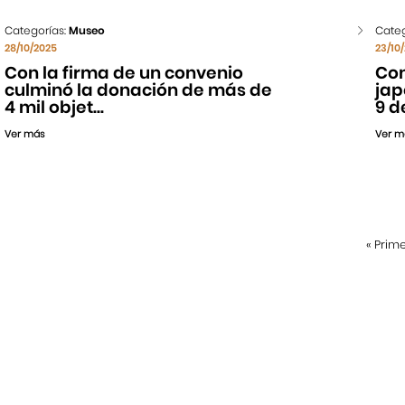
Categorías:
Museo
Categ
28/10/2025
23/10
Con la firma de un convenio
Con
culminó la donación de más de
jap
4 mil objet...
9 de
Ver más
Ver m
«
Prim