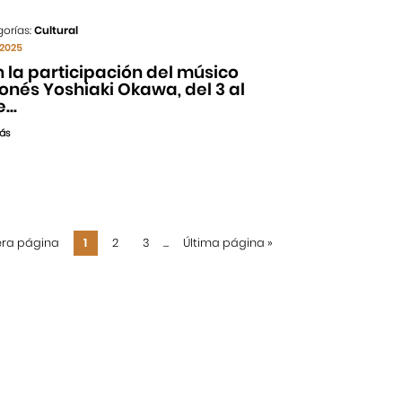
orías:
Cultural
/2025
 la participación del músico
onés Yoshiaki Okawa, del 3 al
...
ás
era página
1
2
3
...
Última página
»