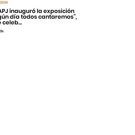
/2026
APJ inauguró la exposición
gún día todos cantaremos”,
 celeb...
ás