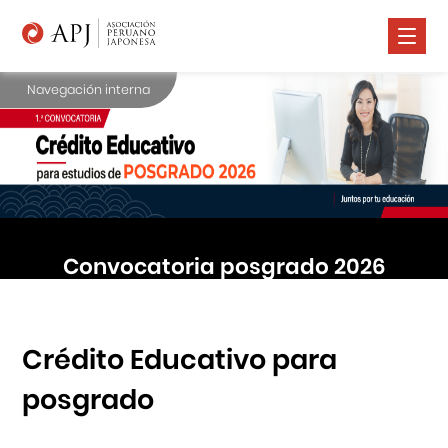
Navegación interna
Nosotros
Comunidad Nikkei
Promoción Cultural
Cursos
Convocatoria posgrado 2026
Salud
Prensa
Contáctanos
Crédito Educativo para
posgrado
Portal APJ