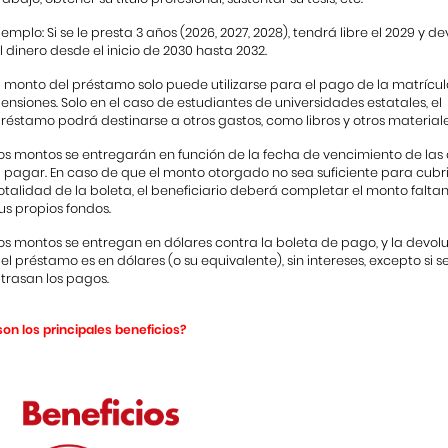
jemplo: Si se le presta 3 años (2026, 2027, 2028), tendrá libre el 2029 y d
l dinero desde el inicio de 2030 hasta 2032.
l monto del préstamo solo puede utilizarse para el pago de la matrícul
ensiones. Solo en el caso de estudiantes de universidades estatales, el
réstamo podrá destinarse a otros gastos, como libros y otros materiale
os montos se entregarán en función de la fecha de vencimiento de las
 pagar. En caso de que el monto otorgado no sea suficiente para cubri
otalidad de la boleta, el beneficiario deberá completar el monto falta
us propios fondos.
os montos se entregan en dólares contra la boleta de pago, y la devol
el préstamo es en dólares (o su equivalente), sin intereses, excepto si s
trasan los pagos.
son los principales beneficios?