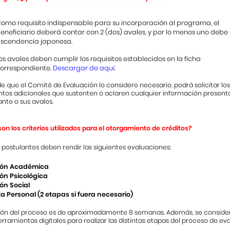
omo requisito indispensable para su incorporación al programa, el
eneficiario deberá contar con 2 (dos) avales, y por lo menos uno debe 
scendencia japonesa.
os avales deben cumplir los requisitos establecidos en la ficha
orrespondiente.
Descargar de
aquí
.
e que el Comité de Evaluación lo considere necesario, podrá solicitar lo
os adicionales que sustenten o aclaren cualquier información present
ante o sus avales.
on los criterios utilizados para el otorgamiento de créditos?
 postulantes deben rendir las siguientes evaluaciones:
ión Académica
ón Psicológica
ón Social
ta Personal (2 etapas si fuera necesario)
ión del proceso es de aproximadamente 8 semanas. Además, se consider
rramientas digitales para realizar las distintas etapas del proceso de ev