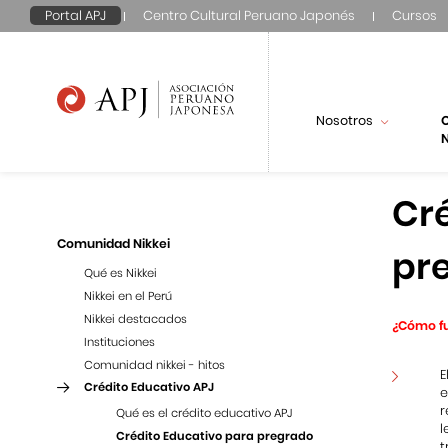
Portal APJ
Centro Cultural Peruano Japonés
Cursos
Nosotros
N
Cr
Comunidad Nikkei
pr
Qué es Nikkei
Nikkei en el Perú
Nikkei destacados
¿Cómo f
Instituciones
Comunidad nikkei - hitos
E
Crédito Educativo APJ
e
r
Qué es el crédito educativo APJ
l
Crédito Educativo para pregrado
t