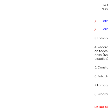
Los
disp
For
For
3. Fotoc
4. Récor
de todos 
caso. (S
estudios)
5. Const
6. Foto d
7. Fotoc
8. Progra
De ser e