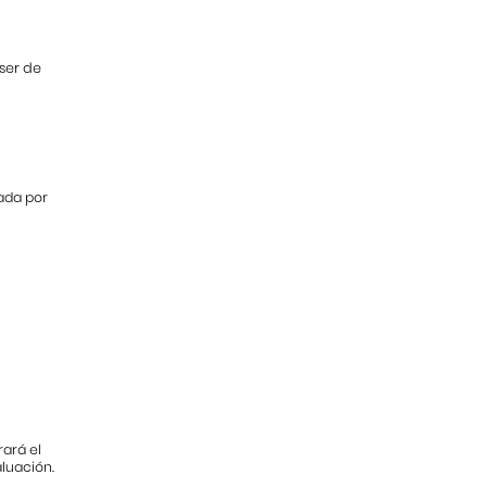
ser de
s
ada por
ará el
aluación.