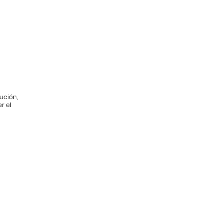
ución,
r el