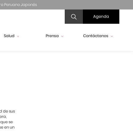
ro Peruano Japonés
Agenda
Salud
Prensa
Contáctanos
ad de sus
era,
 que se
se en un