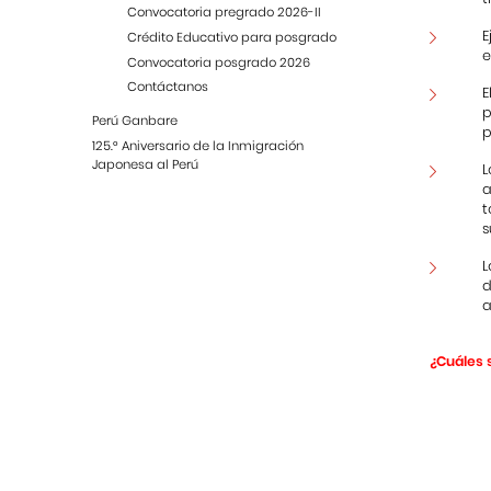
Convocatoria pregrado 2026-II
E
Crédito Educativo para posgrado
e
Convocatoria posgrado 2026
Contáctanos
E
p
Perú Ganbare
p
125.° Aniversario de la Inmigración
Japonesa al Perú
L
a
t
s
L
d
a
¿Cuáles 