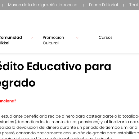
Museo de la Inmigración Japonesa
Fondo Editorial
Teat
Comunidad
Promoción
Cursos
ikkei
Cultural
édito Educativo para
egrado
unciona?
l estudiante beneficiario recibe dinero para costear parte o la totalid
studios (dependiendo del monto de las pensiones) y, al finalizar la carr
ealiza la devolución del dinero durante un período de tiempo similar al
e prestó, contando previamente con un año de gracia para estabilizar
rabajo, obtener su título profesional, sustentar su tesis, etc.