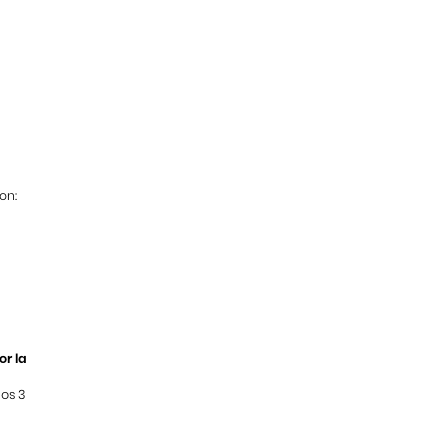
on:
or la
os 3