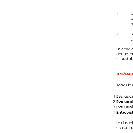
C
b
a
L
c
En caso d
document
el postul
¿Cuáles s
Todos los
Evaluac
Evaluaci
Evaluaci
Entrevis
La durac
uso de he