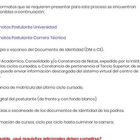
 formatos que se requieren presentar para este proceso se encuentran
onibles a continuación:
matos Postulante Universidad
matos Postulante Carrera Técnica
opia o escaneo del Documento de Identidad (DNI o CE).
d Académico, Consolidado y/o Constancia de Notas, expedido por la instit
los ciclos cursados, o Constancia de pertenencia al Tercio Superior, de se
e puede enviar información descargada del sistema virtual del centro de
.
ancia de matrícula del último ciclo cursado.
igital del postulante (de frente y con fondo blanco).
opias o escaneado de los documentos de identidad de los padres.
mación de cursos, ciclo por ciclo hasta culminar la carrera.
legido, ¿qué requisitos adicionales deben cumplirse?