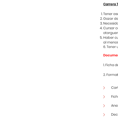
Carrera 
Tener as
Gozar de
Necesida
Cursar c
otorguen
Haber cu
al meno
6. Tener
Document
1. Ficha 
2. Forma
Car
Fic
Anex
Dec