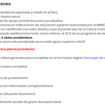
Técnica
cendencia japonesa y residir en el Perú.
 buena salud.
d de apoyo económico para sus estudios.
arreras en instituciones de educación superior licenciadas por el MINE
 un certificado con valor oficial y cuya duración sea de al menos 3 año
rsado satisfactoriamente, como mínimo, el 40 % de su programa de es
s
3 ciclos académicos
.
 un promedio ponderado acumulado igual o superior a 14.00.
os para la postulación
de datos generales para completar en el formulario digital.
Descargar de a
tos para completar:
ta de presentación
ha con información complementaria
o (situación financiera)
laración jurada de gozar de buena salud