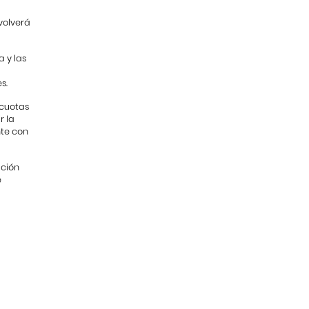
evolverá
a y las
s.
 cuotas
r la
nte con
ución
e