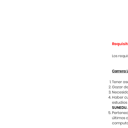
Requisi
Los requ
Carrera 
Tener as
Gozar de
Necesida
Haber cu
estudios
SUNEDU.
Pertenec
últimos 
computar