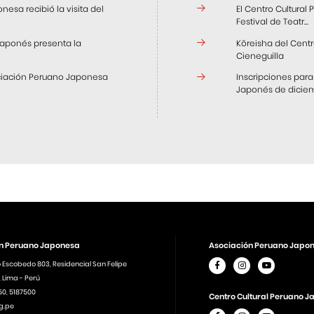
esa recibió la visita del
El Centro Cultural
Festival de Teatr...
 Japonés presenta la
Kōreisha del Centr
Cieneguilla
sociación Peruano Japonesa
Inscripciones para
Japonés de diciemb
n Peruano Japonesa
Asociación Peruano Japo
o Escobedo 803, Residencial San Felipe
 Lima - Perú
450, 5187500
Centro Cultural Peruano J
g.pe