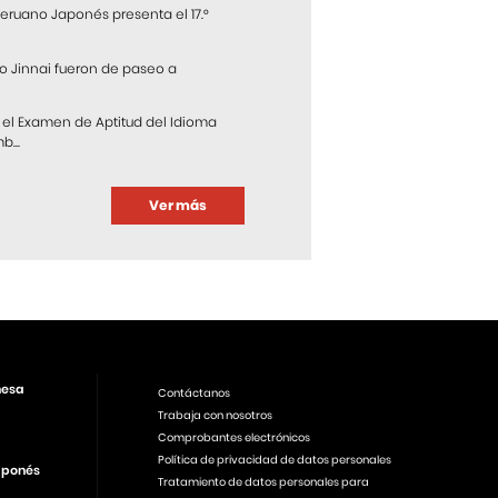
 Peruano Japonés presenta el 17.°
o Jinnai fueron de paseo a
 el Examen de Aptitud del Idioma
...
Ver más
nesa
Contáctanos
Trabaja con nosotros
Comprobantes electrónicos
Política de privacidad de datos personales
aponés
Tratamiento de datos personales para