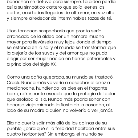
bonachón se detuvo para siempre. La aldea perdía
así a su simpático cartero que solía leerles las
cartas, casi todas llegadas de ultramar, en voz alta
y siempre alrededor de interminables tazas de té.
Utoo tampoco sospecharía que pronto sería
arrancada de la aldea por un hombre mucho
mayor para llevársela muy lejos, donde el tiempo
se estanca en la sal y el mundo se transforma; que
la alejaría de los suyos y del amor que no pudo
elegir por ser mujer nacida en tierras patriarcales y
a principios del siglo XX.
Como una caña quebrada, su mundo se trastocó.
Crack. Nunca más volvería a cosechar el arroz a
medianoche, hundiendo los pies en el fragante
barro, refrescante escudo que la protegía del calor
que asolaba la isla. Nunca más podría soñar con
hacerse vieja mirando la fiesta de la cosecha, al
lado de su madre a quien no volvería a ver jamás.
Ella no quería salir más allá de las colinas de su
pueblo, ¿para qué si la felicidad habitaba entre sus
cuatro horizontes? Sin embargo, el mundo se