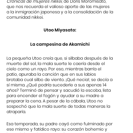
Crónicas de mujeres nikkei
, de Doris Moromisato,
que nos recuerda el valioso aporte de las mujeres
a la inmigración japonesa y a la consolidación de la
comunidad nikkei.
Utoo Miyasato:
La campesina de Akamichi
La pequeña Utoo creía que, si silbaba después de la
muerte del sol, la mala suerte le caería desde el
cielo como un rayo. Por eso, mientras barría el
patio, apuraba la canción que en sus labios
brotaba cual silbo de viento. ¡Qué necia!, se decía a
sí misma. ¿Qué podría sucederle a sus apenas 14
años? Terminó de pensar y sacudió la escoba, lista
para encender el fogón y ayudar a su madre a
preparar la cena. A pesar de la cábala, Utoo no
sospechó que la mala suerte de todas maneras la
atraparía.
Esa temporada, su padre cayó como fulminado por
ese mismo y fatídico rayo: su corazón bohemio y