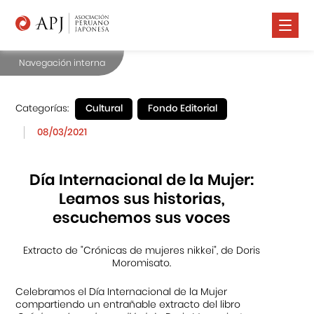
Navegación interna
Nosotros
Comunidad Nikkei
Categorías:
Cultural
Fondo Editorial
Promoción Cultural
08/03/2021
Cursos
Día Internacional de la Mujer:
Salud
Leamos sus historias,
escuchemos sus voces
Prensa
Contáctanos
Extracto de "Crónicas de mujeres nikkei", de Doris
Moromisato.
Celebramos el Día Internacional de la Mujer
compartiendo un entrañable extracto del libro