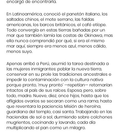
encargó de encontrarla.
En Latinoamérica, conoció el panetón italiano, los
saltados chinos, el mote serrano, las faldas
americanas, los barcos británicos, el café etíope.
Todo convergía en estas tierras bañadas por un
mar que también lamía las costas de Okinawa, mas
ella nunca comprendió por qué, si era el mismo
mar aquí, siempre era menos azul, menos cálido,
menos suyo.
Apenas arribó a Perú, asumió la tarea destinada a
las mujeres inmigrantes: poblar la nueva tierra,
conservar en su prole las tradiciones ancestrales e
impedir la contaminación con la cultura nativa
porque pronto, ‘muy pronto’ —repetían— retornarían
intactos al país de sus raíces. Esposa, pero, sobre
todo, madre. Nueve, diez, once hijos, hasta que los
afligidos ovarios se secaran como una rama, hasta
que reventara la paciencia. Misión de heroína,
guardiana del templo, casi santa. Trabajando en las
haciendas de sol a sol, durmiendo sobre colchones
mugrientos, cocinando y lavando, cada día
multiplicando el pan como un milagro.