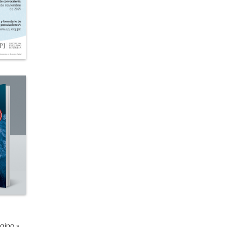
ágina
»