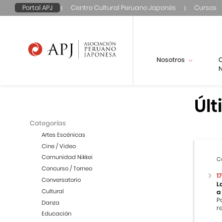
Portal APJ
Centro Cultural Peruano Japonés
Cursos
Nosotros
N
Últ
Categorías
Artes Escénicas
Cine / Video
Comunidad Nikkei
C
Concurso / Torneo
1
Conversatorio
L
Cultural
a
P
Danza
r
Educación