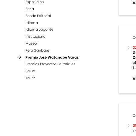
Exposición
V
Feria
Fondo Editorial
Idioma
Idioma Japonés
Institucional
C
Museo
2
Perú Ganbare
G
Premio José Watanabe Varas
C
e
Premios Proyectos Editoriales
s
Salud
Taller
V
C
0
:
H