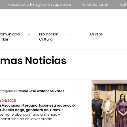
Museo de la Inmigración Japonesa
Fondo Editorial
Teat
Comunidad
Promoción
Cursos
ikkei
Cultural
imas Noticias
ategorías:
Premio José Watanabe Varas
7/04/2026
a Asociación Peruano Japonesa reconoció
 Gissella Vega, ganadora del Prem...:
oemario aborda infancia, silencio y
econstrucción de la voz propia