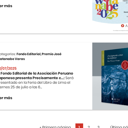
er más
ategorías:
Fondo Editorial, Premio José
atanabe Varas
2/07/2025
l Fondo Editorial de la Asociación Peruano
aponesa presenta Precisamente c...:
Será
resentado en la Feria del Libro de Lima el
ernes 25 de julio a las 6...
er más
«
Primera página
1
2
3
...
Última p