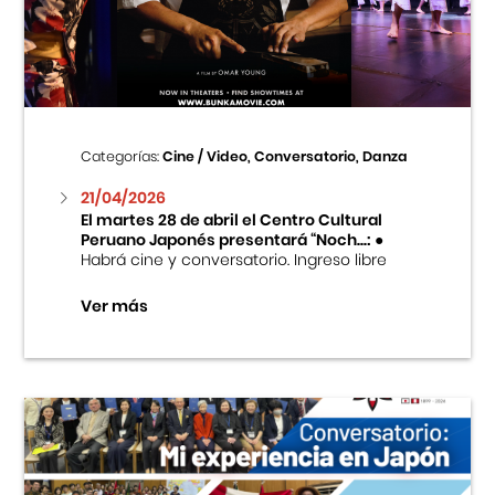
Centro Cultural Peruano Japonés
Cursos
Museo de la Inmigración Japonesa
Categorías:
Cine / Video, Conversatorio, Danza
Fondo Editorial
21/04/2026
El martes 28 de abril el Centro Cultural
Peruano Japonés presentará “Noch...:
●
Teatro Peruano Japonés
Habrá cine y conversatorio. Ingreso libre
Ver más