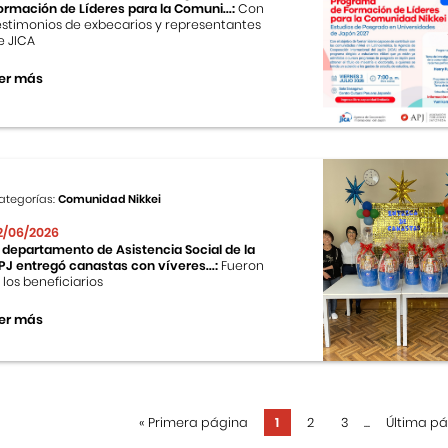
ormación de Líderes para la Comuni...:
Con
estimonios de exbecarios y representantes
e JICA
er más
ategorías:
Comunidad Nikkei
2/06/2026
l departamento de Asistencia Social de la
PJ entregó canastas con víveres...:
Fueron
0 los beneficiarios
er más
«
Primera página
1
2
3
...
Última p