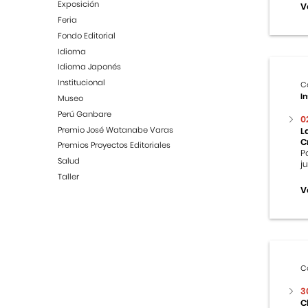
Exposición
V
Feria
Fondo Editorial
Idioma
Idioma Japonés
Institucional
C
In
Museo
Perú Ganbare
0
Premio José Watanabe Varas
L
C
Premios Proyectos Editoriales
P
Salud
j
Taller
V
C
3
C