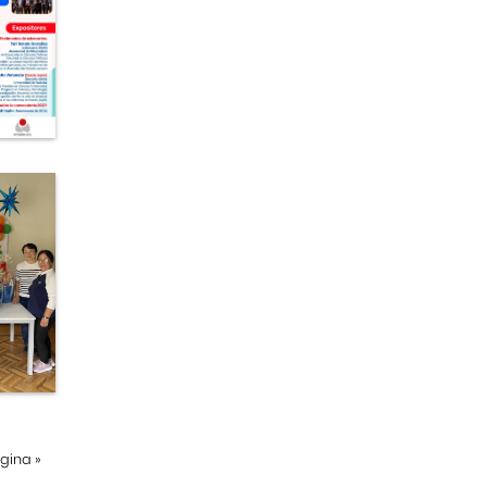
ágina
»