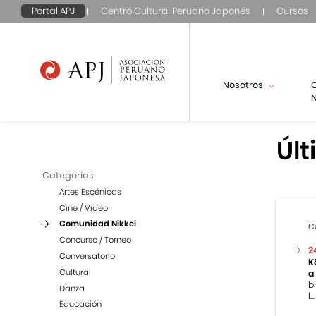
Portal APJ
Centro Cultural Peruano Japonés
Cursos
Nosotros
N
Últ
Categorías
Artes Escénicas
Cine / Video
Comunidad Nikkei
C
Concurso / Torneo
2
Conversatorio
K
Cultural
a
b
Danza
l...
Educación