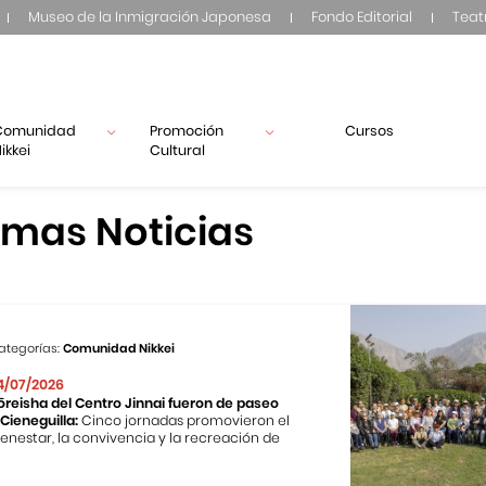
Museo de la Inmigración Japonesa
Fondo Editorial
Teat
Comunidad
Promoción
Cursos
ikkei
Cultural
imas Noticias
ategorías:
Comunidad Nikkei
4/07/2026
ōreisha del Centro Jinnai fueron de paseo
 Cieneguilla:
Cinco jornadas promovieron el
ienestar, la convivencia y la recreación de