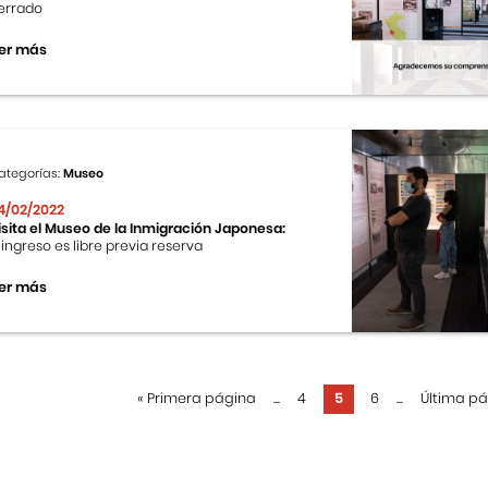
errado
er más
ategorías:
Museo
4/02/2022
isita el Museo de la Inmigración Japonesa:
l ingreso es libre previa reserva
er más
«
Primera página
...
4
5
6
...
Última p