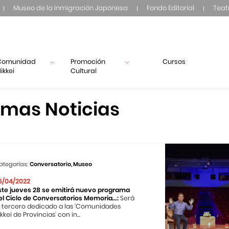
Museo de la Inmigración Japonesa
Fondo Editorial
Teat
Comunidad
Promoción
Cursos
ikkei
Cultural
imas Noticias
ategorías:
Conversatorio, Museo
6/04/2022
ste jueves 28 se emitirá nuevo programa
el Ciclo de Conversatorios Memoria...:
Será
l tercero dedicado a las ‘Comunidades
kkei de Provincias’ con in...