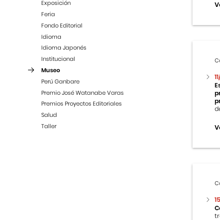
Exposición
V
Feria
Fondo Editorial
Idioma
Idioma Japonés
Institucional
C
Museo
1
Perú Ganbare
E
Premio José Watanabe Varas
p
p
Premios Proyectos Editoriales
d
Salud
Taller
V
C
1
C
t