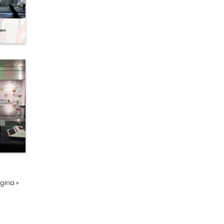
ágina
»