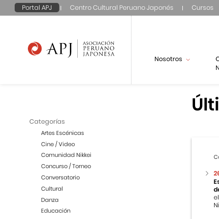
Portal APJ
Centro Cultural Peruano Japonés
Cursos
Nosotros
N
Últ
Categorías
Artes Escénicas
Cine / Video
Comunidad Nikkei
C
Concurso / Torneo
2
Conversatorio
E
Cultural
d
e
Danza
Ni
Educación