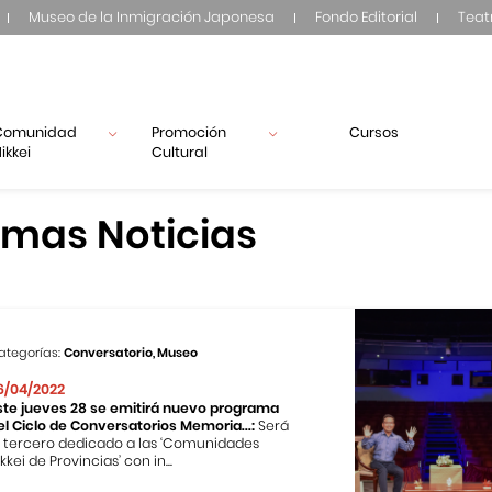
Museo de la Inmigración Japonesa
Fondo Editorial
Teat
Comunidad
Promoción
Cursos
ikkei
Cultural
imas Noticias
ategorías:
Conversatorio, Museo
6/04/2022
ste jueves 28 se emitirá nuevo programa
el Ciclo de Conversatorios Memoria...:
Será
l tercero dedicado a las ‘Comunidades
kkei de Provincias’ con in...