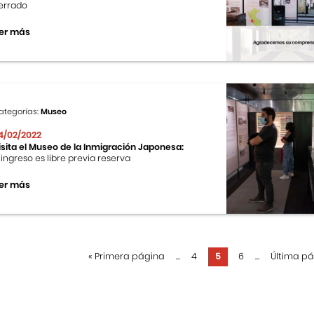
errado
er más
ategorías:
Museo
4/02/2022
isita el Museo de la Inmigración Japonesa:
l ingreso es libre previa reserva
er más
«
Primera página
...
4
5
6
...
Última p