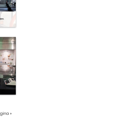
ágina
»