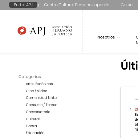
Portal APJ
Centro Cultural Peruano Japonés
Cursos
Nosotros
N
Últ
Categorías
Artes Escénicas
Cine / Video
Comunidad Nikkei
C
Concurso / Torneo
2
Conversatorio
E
Cultural
d
e
Danza
Ni
Educación