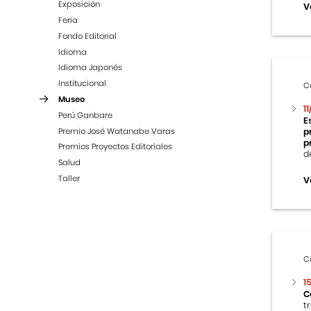
Exposición
V
Feria
Fondo Editorial
Idioma
Idioma Japonés
Institucional
C
Museo
1
Perú Ganbare
E
Premio José Watanabe Varas
p
p
Premios Proyectos Editoriales
d
Salud
Taller
V
C
1
C
t