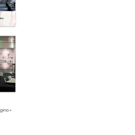
ágina
»