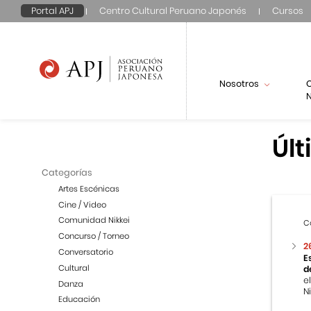
Portal APJ
Centro Cultural Peruano Japonés
Cursos
Nosotros
N
Últ
Categorías
Artes Escénicas
Cine / Video
Comunidad Nikkei
C
Concurso / Torneo
2
Conversatorio
E
Cultural
d
e
Danza
Ni
Educación