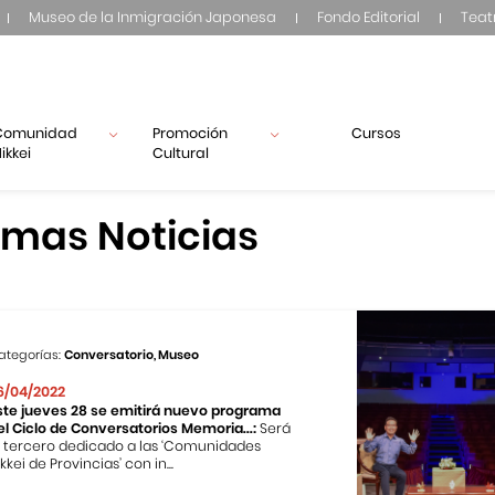
Museo de la Inmigración Japonesa
Fondo Editorial
Teat
Comunidad
Promoción
Cursos
ikkei
Cultural
imas Noticias
ategorías:
Conversatorio, Museo
6/04/2022
ste jueves 28 se emitirá nuevo programa
el Ciclo de Conversatorios Memoria...:
Será
l tercero dedicado a las ‘Comunidades
kkei de Provincias’ con in...