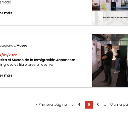
errado
er más
ategorías:
Museo
4/02/2022
isita el Museo de la Inmigración Japonesa:
l ingreso es libre previa reserva
er más
«
Primera página
...
4
5
6
...
Última p