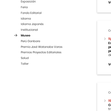
Exposición
V
Feria
Fondo Editorial
Idioma
Idioma Japonés
Institucional
C
Museo
1
Perú Ganbare
E
Premio José Watanabe Varas
p
p
Premios Proyectos Editoriales
d
Salud
Taller
V
C
1
C
t