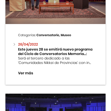
Centro Cultural Peruano Japonés
Cursos
Museo de la Inmigración Japonesa
Categorías:
Conversatorio, Museo
Fondo Editorial
26/04/2022
Este jueves 28 se emitirá nuevo programa
del Ciclo de Conversatorios Memoria...:
Teatro Peruano Japonés
Será el tercero dedicado a las
‘Comunidades Nikkei de Provincias’ con in...
Ver más