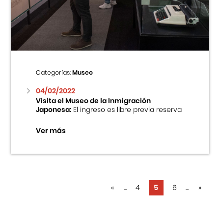
Categorías:
Museo
04/02/2022
Visita el Museo de la Inmigración
Japonesa:
El ingreso es libre previa reserva
Ver más
«
...
4
5
6
...
»