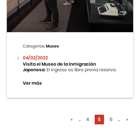
Categorías:
Museo
04/02/2022
Visita el Museo de la Inmigración
Japonesa:
El ingreso es libre previa reserva
Ver más
«
...
4
5
6
...
»