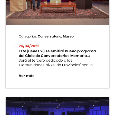
Centro Cultural Peruano Japonés
Cursos
Museo de la Inmigración Japonesa
Categorías:
Conversatorio, Museo
Fondo Editorial
26/04/2022
Este jueves 28 se emitirá nuevo programa
del Ciclo de Conversatorios Memoria...:
Teatro Peruano Japonés
Será el tercero dedicado a las
‘Comunidades Nikkei de Provincias’ con in...
Ver más