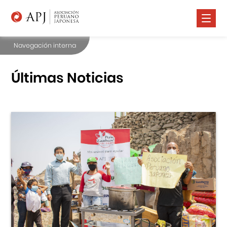
Navegación interna
Nosotros
Comunidad Nikkei
Últimas Noticias
Promoción Cultural
Cursos
Salud
Prensa
Contáctanos
Portal APJ